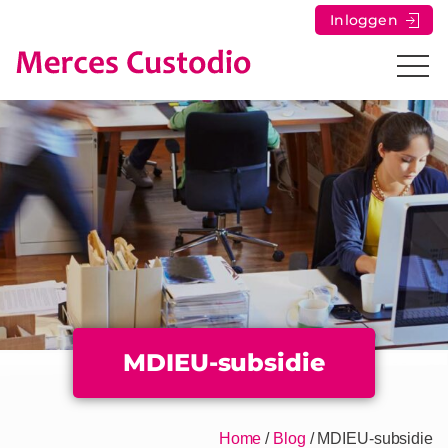
Inloggen
MDIEU-subsidie
Home
/
Blog
/
MDIEU-subsidie