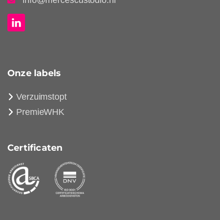
info@mercescustodio.nl
Onze labels
Verzuimstopt
PremieWHK
Certificaten