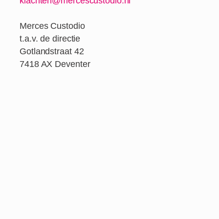
klachten@mercescustodio.nl
Merces Custodio
t.a.v. de directie
Gotlandstraat 42
7418 AX Deventer