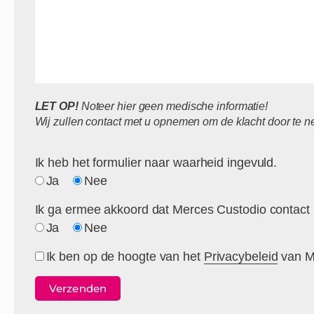
Gelieve
LET OP!
Gelieve
Noteer hier geen medische informatie!
Wij zullen contact met u opnemen om de klacht door te 
dit
dit
veld
veld
leeg
leeg
Ik heb het formulier naar waarheid ingevuld.
te
te
Ja
Nee
laten.
laten.
Ik ga ermee akkoord dat Merces Custodio contact
Ja
Nee
Ik ben op de hoogte van het
Privacybeleid
van M