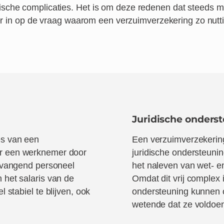
ische complicaties. Het is om deze redenen dat steeds 
er in op de
vraag
waarom een verzuimverzekering zo nuttig
Juridische onders
es
van een
Een verzuimverzekering
er een werknemer door
juridische ondersteunin
ervangend personeel
het naleven van wet- en
 het salaris van de
Omdat dit vrij complex i
l stabiel te
blijven
, ook
ondersteuning kunnen or
wetende dat ze voldoen 