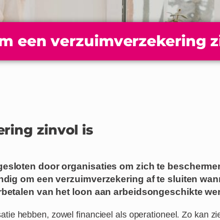
 een verzuimverzekering zi
ing zinvol is
sloten door organi­saties om zich te beschermen
ndig om een verzuimverzekering af te sluiten wan
rbetalen van het loon aan arbeidsongeschikte we
satie
hebben
, zowel financieel als operationeel. Zo kan zie