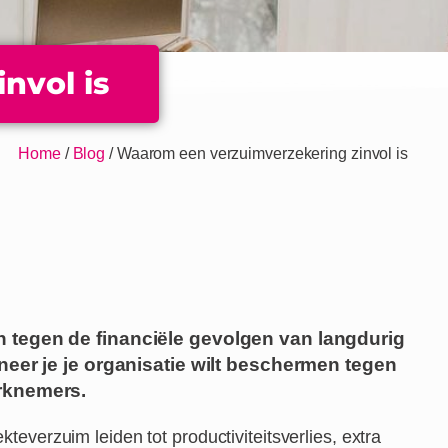
nvol is
Home
/
Blog
/
Waarom een verzuimverzekering zinvol is
 tegen de financiële gevolgen van lang­durig
neer je je organisatie wilt beschermen tegen
rknemers.
kteverzuim leiden tot productiviteits­verlies, extra